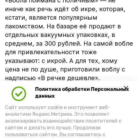
«Вобла поймана с поличным» — не
иначе как речь идёт об икре, которая,
кстати, является популярным
лакомством. На базаре её продают в
отдельных вакуумных упаковках, в
среднем, за 300 рублей. На самой вобле
для привлекательности тоже
указывают: с икрой. А для тех, кому
цена не по душе, приготовили воблу с
надписью «В речке дешевле».
Политика обработки Персональных
данных
Сайт использует cookie и инструмент веб-
аналитики Яндекс.Метрика. Это позволяет
анализировать взаимодействие посетителей с
сайтом и делать его лучше. Продолжая
пользоваться сайтом, Вы соглашаетесь с