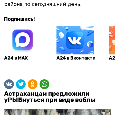
района по сегодняшний день.
Подпишись!
А24 в MAX
А24 в Вконтакте
А2
Астраханцам предложили
уРЫБнуться при виде воблы