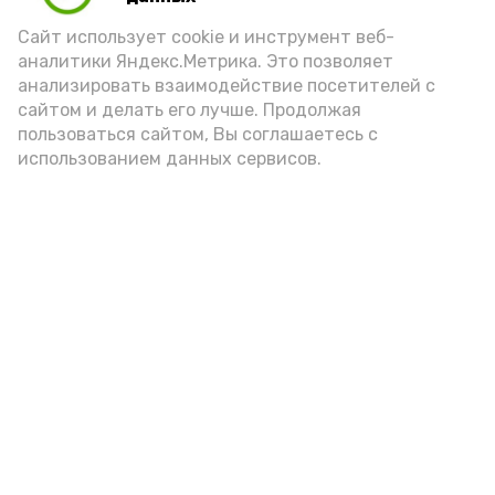
Сайт использует cookie и инструмент веб-
аналитики Яндекс.Метрика. Это позволяет
анализировать взаимодействие посетителей с
А24 в MAX
А24 в Вконтакте
А2
сайтом и делать его лучше. Продолжая
пользоваться сайтом, Вы соглашаетесь с
использованием данных сервисов.
Черноярский ветеран ВДВ
вспомнил годы службы