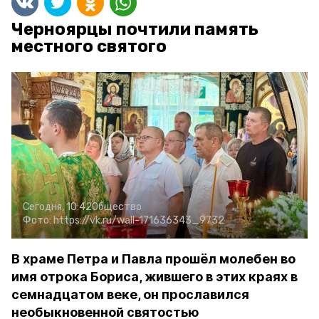
Черноярцы почтили память
местного святого
Сегодня, 10:42
Общество
Фото:
https://vk.ru/wall-171636343_9732
В храме Петра и Павла прошёл молебен во
имя отрока Бориса, жившего в этих краях в
семнадцатом веке, он прославился
необыкновенной святостью