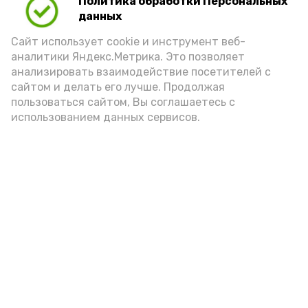
Политика обработки Персональных
опытом со своими учениками и
данных
коллегами, своим ученикам! И мы
Сайт использует cookie и инструмент веб-
аналитики Яндекс.Метрика. Это позволяет
безмерно вам за это благодарны!» —
анализировать взаимодействие посетителей с
подчеркнула директор школы
сайтом и делать его лучше. Продолжая
Наталья Бигоидзе.
пользоваться сайтом, Вы соглашаетесь с
использованием данных сервисов.
Подпишись!
А24 в MAX
А24 в Вконтакте
А2