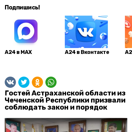
Подпишись!
А24 в MAX
А24 в Вконтакте
А2
Гостей Астраханской области из
Чеченской Республики призвали
соблюдать закон и порядок