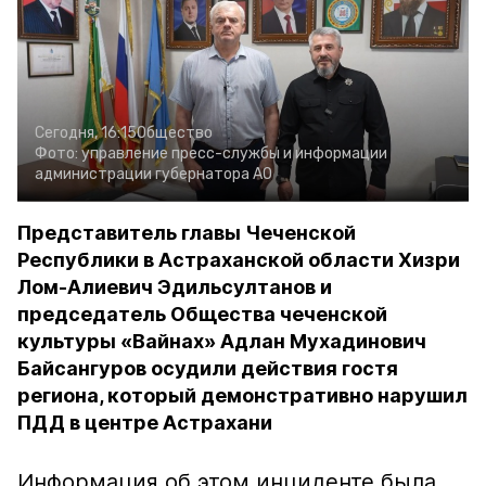
Сегодня, 16:15
Общество
Фото:
управление пресс-службы и информации
администрации губернатора АО
Представитель главы Чеченской
Республики в Астраханской области Хизри
Лом-Алиевич Эдильсултанов и
председатель Общества чеченской
культуры «Вайнах» Адлан Мухадинович
Байсангуров осудили действия гостя
региона, который демонстративно нарушил
ПДД в центре Астрахани
Информация об этом инциденте была