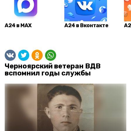
А24 в MAX
А24 в Вконтакте
А2
Черноярский ветеран ВДВ
вспомнил годы службы