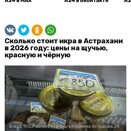
А24 в MAX
А24 в Вконтакте
А2
Сколько стоит икра в Астрахани
в 2026 году: цены на щучью,
красную и чёрную
Вчера, 11:00
Разное
Фото:
Ольга Корженко
Астрахань 24