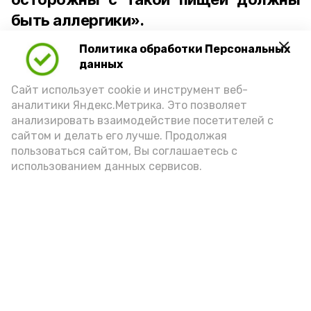
быть аллергики».
Политика обработки Персональных
Для взрослого человека безопасной
данных
порцией икры считается 30-50 граммов
(2-3 ложки). При этом следует обратить
Сайт использует cookie и инструмент веб-
аналитики Яндекс.Метрика. Это позволяет
внимание на хлеб, с которым она
анализировать взаимодействие посетителей с
подаётся: лучше выбирать
сайтом и делать его лучше. Продолжая
цельнозерновой, с мукой грубого
пользоваться сайтом, Вы соглашаетесь с
использованием данных сервисов.
помола. Есть икру следует в первой
половине дня. Кстати, полезнее для
здоровья сопроводить такой бутерброд
сочными овощами, свежей зеленью и
отварным яйцом.