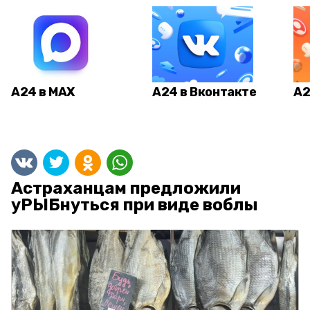
А24 в MAX
А24 в Вконтакте
А2
Астраханцам предложили
уРЫБнуться при виде воблы