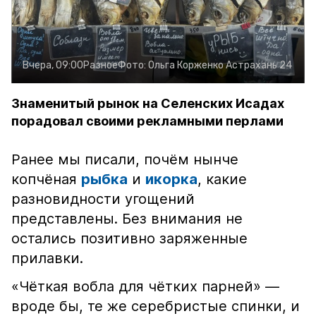
Вчера, 09:00
Разное
Фото:
Ольга Корженко
Астрахань 24
Знаменитый рынок на Селенских Исадах
порадовал своими рекламными перлами
Ранее мы писали, почём нынче
копчёная
рыбка
и
икорка
, какие
разновидности угощений
представлены. Без внимания не
остались позитивно заряженные
прилавки.
«Чёткая вобла для чётких парней» —
вроде бы, те же серебристые спинки, и