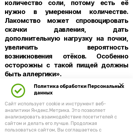
количество соли, потому есть её
нужно в умеренном количестве.
Лакомство может спровоцировать
скачки давления, дать
дополнительную нагрузку на почки,
увеличить вероятность
возникновения отёков. Особенно
осторожны с такой пищей должны
быть аллергики».
Политика обработки Персональных
Для взрослого человека безопасной
данных
порцией икры считается 30-50 граммов
(2-3 ложки). При этом следует обратить
Сайт использует cookie и инструмент веб-
аналитики Яндекс.Метрика. Это позволяет
внимание на хлеб, с которым она
анализировать взаимодействие посетителей с
подаётся: лучше выбирать
сайтом и делать его лучше. Продолжая
цельнозерновой, с мукой грубого
пользоваться сайтом, Вы соглашаетесь с