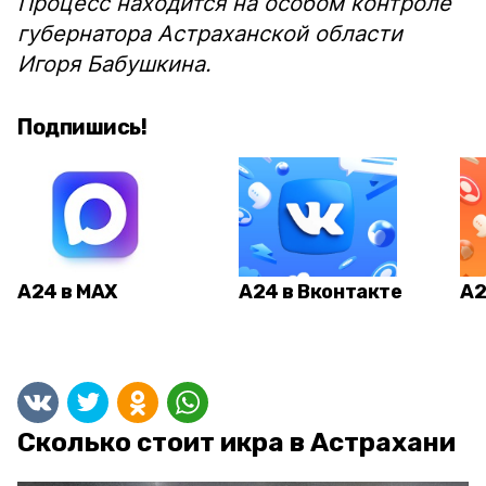
Процесс находится на особом контроле
губернатора Астраханской области
Игоря Бабушкина.
Подпишись!
А24 в MAX
А24 в Вконтакте
А2
Сколько стоит икра в Астрахани