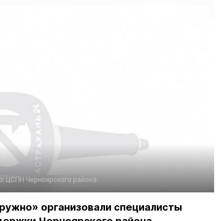
о:
ЦСПН Черноярского района
ружно» организовали специалисты