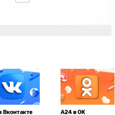
в Вконтакте
А24 в ОК