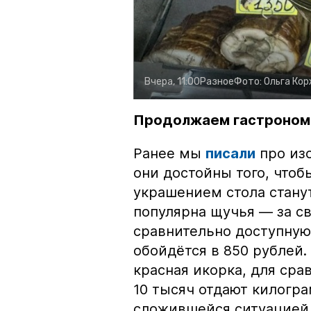
Вчера, 11:00
Разное
Фото:
Ольга Ко
Продолжаем гастроном
Ранее мы
писали
про изо
они достойны того, чтоб
украшением стола стану
популярна щучья — за с
сравнительно доступную 
обойдётся в 850 рублей.
красная икорка, для срав
10 тысяч отдают килогр
сложившейся ситуацией, 