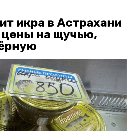
ит икра в Астрахани
: цены на щучью,
чёрную