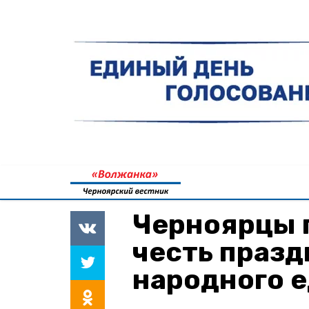
Черноярцы 
честь праз
народного 