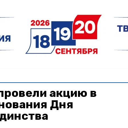
провели акцию в
днования Дня
единства