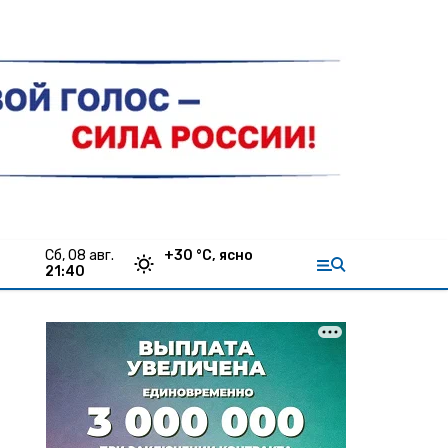
сб, 08 авг.
+
30
°С,
ясно
21:40