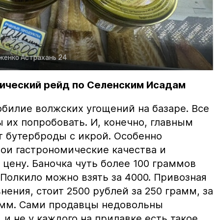
рженко
Астрахань 24
ический рейд по Селенским Исадам
билие волжских угощений на базаре. Все
ы их попробовать. И, конечно, главным
т бутерброды с икрой. Особенно
вои гастрономические качества и
цену. Баночка чуть более 100 граммов
 Полкило можно взять за 4000. Привозная
нения, стоит 2500 рублей за 250 грамм, за
амм. Сами продавцы недовольны
и не у каждого на прилавке есть такое