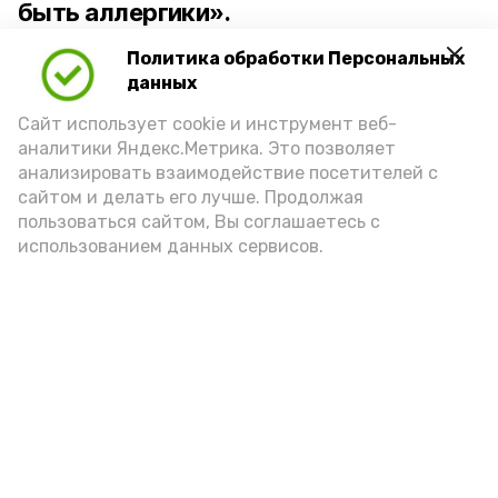
быть аллергики».
Политика обработки Персональных
Для взрослого человека безопасной
данных
порцией икры считается 30-50 граммов
(2-3 ложки). При этом следует обратить
Сайт использует cookie и инструмент веб-
аналитики Яндекс.Метрика. Это позволяет
внимание на хлеб, с которым она
анализировать взаимодействие посетителей с
подаётся: лучше выбирать
сайтом и делать его лучше. Продолжая
цельнозерновой, с мукой грубого
пользоваться сайтом, Вы соглашаетесь с
использованием данных сервисов.
помола. Есть икру следует в первой
половине дня. Кстати, полезнее для
здоровья сопроводить такой бутерброд
сочными овощами, свежей зеленью и
отварным яйцом.