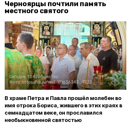
Черноярцы почтили память
местного святого
Сегодня, 10:42
Общество
Фото:
https://vk.ru/wall-171636343_9732
В храме Петра и Павла прошёл молебен во
имя отрока Бориса, жившего в этих краях в
семнадцатом веке, он прославился
необыкновенной святостью