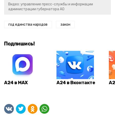
Видео: управление пресс-службы и информации
администрации губернатора АО
год единства народов
закон
Подпишись!
А24 в MAX
А24 в Вконтакте
А2