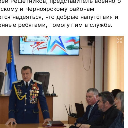
рей Решетников, представитель военного
вскому и Черноярскому районам
тся надеяться, что добрые напутствия и
енные ребятами, помогут им в службе.