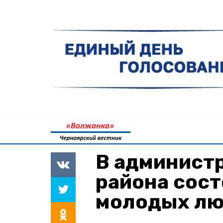
В админист
района сос
молодых лю