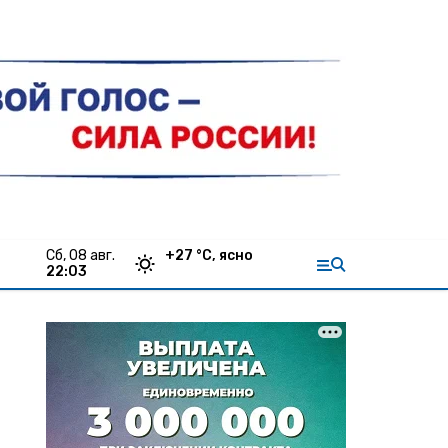
сб, 08 авг.
+
27
°С,
ясно
22:03