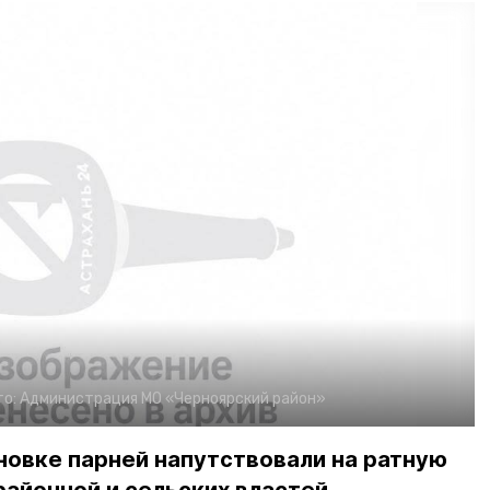
то:
Администрация МО «Черноярский район»
новке парней напутствовали на ратную