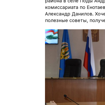
района в селе Поды Анд
комиссариата по Енотае
Александр Данилов. Хоче
полезные советы, получ