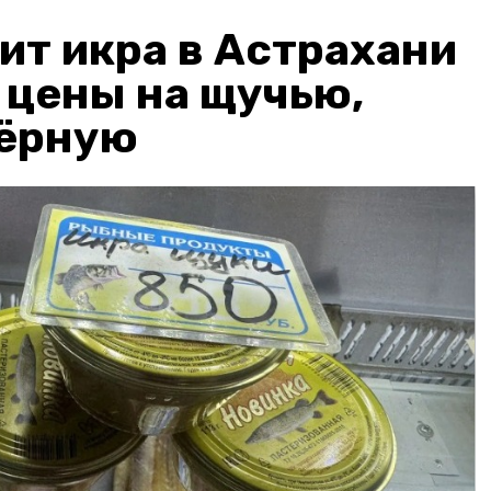
ит икра в Астрахани
: цены на щучью,
чёрную