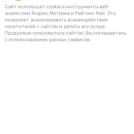
Сайт использует cookie и инструменты веб-
аналитики Яндекс.Метрика и Рейтинг Mail. Это
позволяет анализировать взаимодействие
посетителей с сайтом и делать его лучше.
Продолжая пользоваться сайтом, Вы соглашаетесь
с использованием данных сервисов.
Фото: Ольга Корженко Астрахань 24
Как объяснили продавцы, воблу берут
охотно: уж больно хороша на вкус. К
тому же её удобно транспортировать,
она долго не портится. А это