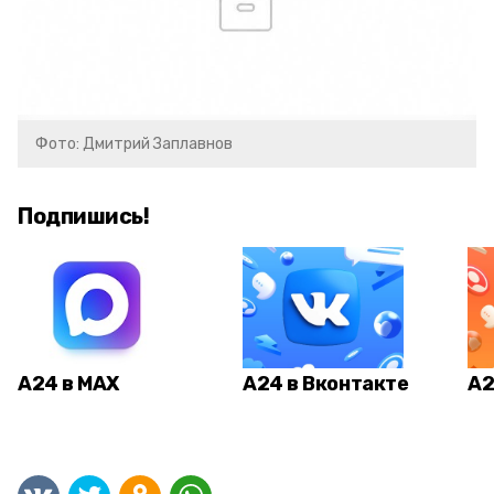
Фото: Дмитрий Заплавнов
Подпишись!
А24 в MAX
А24 в Вконтакте
А2