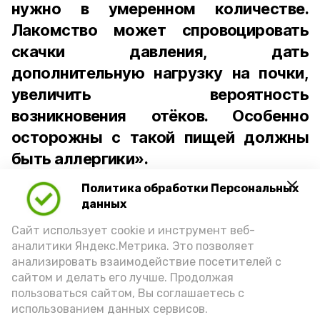
нужно в умеренном количестве.
Лакомство может спровоцировать
скачки давления, дать
дополнительную нагрузку на почки,
увеличить вероятность
возникновения отёков. Особенно
осторожны с такой пищей должны
быть аллергики».
Политика обработки Персональных
Для взрослого человека безопасной
данных
порцией икры считается 30-50 граммов
(2-3 ложки). При этом следует обратить
Сайт использует cookie и инструмент веб-
аналитики Яндекс.Метрика. Это позволяет
внимание на хлеб, с которым она
анализировать взаимодействие посетителей с
подаётся: лучше выбирать
сайтом и делать его лучше. Продолжая
цельнозерновой, с мукой грубого
пользоваться сайтом, Вы соглашаетесь с
использованием данных сервисов.
помола. Есть икру следует в первой