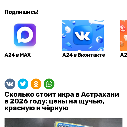
Подпишись!
А24 в MAX
А24 в Вконтакте
А2
Сколько стоит икра в Астрахани
в 2026 году: цены на щучью,
красную и чёрную