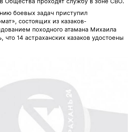
ов Общества проходят службу в зоне СВО.
ению боевых задач приступил
мат», состоящих из казаков-
дованием походного атамана Михаила
ь, что 14 астраханских казаков удостоены