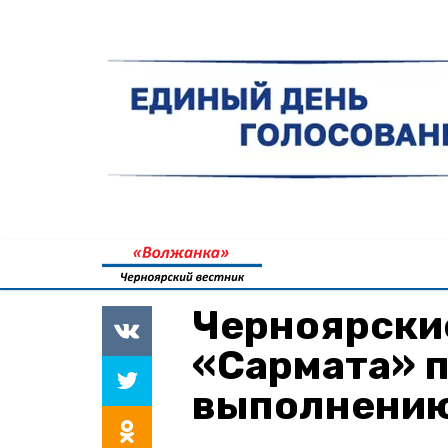
Черноярские
«Сармата» 
выполнению