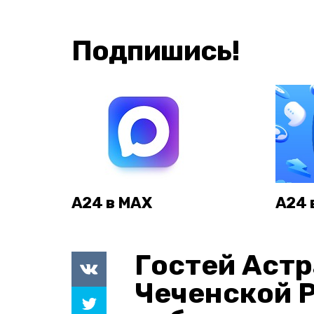
Подпишись!
А24 в MAX
А24 
Гостей Астр
Чеченской 