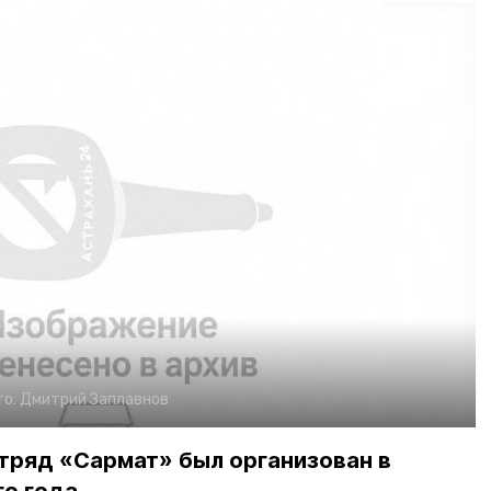
то:
Дмитрий Заплавнов
тряд «Сармат» был организован в