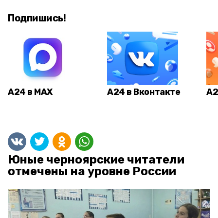
Подпишись!
А24 в MAX
А24 в Вконтакте
А2
Юные черноярские читатели
отмечены на уровне России