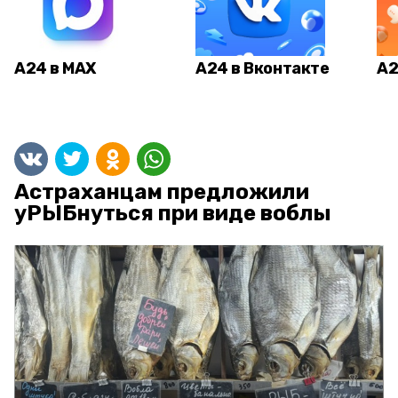
А24 в MAX
А24 в Вконтакте
А2
Астраханцам предложили
уРЫБнуться при виде воблы