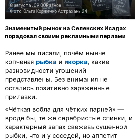
8 августа , 09:00
Разное
Фото:
Ольга Корженко
Астрахань 24
Знаменитый рынок на Селенских Исадах
порадовал своими рекламными перлами
Ранее мы писали, почём нынче
копчёная
рыбка
и
икорка
, какие
разновидности угощений
представлены. Без внимания не
остались позитивно заряженные
прилавки.
«Чёткая вобла для чётких парней» —
вроде бы, те же серебристые спинки, и
характерный запах свежевысушенной
рыбки, что и у соседей, но аппетит