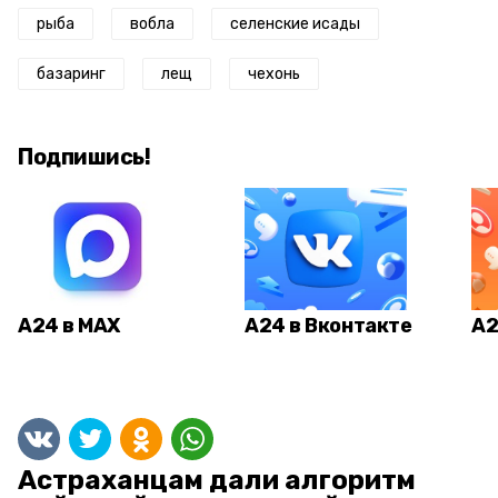
рыба
вобла
селенские исады
базаринг
лещ
чехонь
Подпишись!
А24 в MAX
А24 в Вконтакте
А2
Астраханцам дали алгоритм