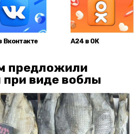
в Вконтакте
А24 в ОК
м предложили
 при виде воблы