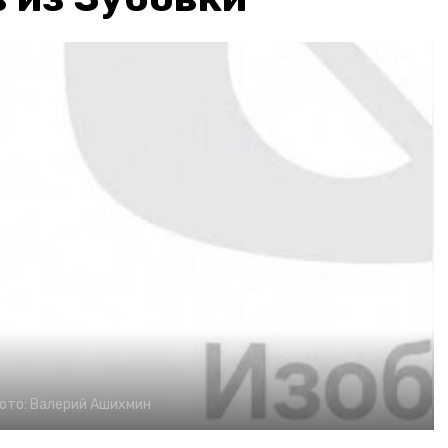
ото:
Валерий Ашихмин