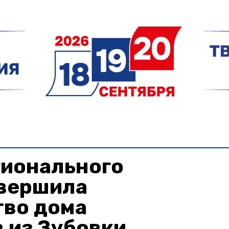
гионального
авершила
тво дома
 из Зубовки