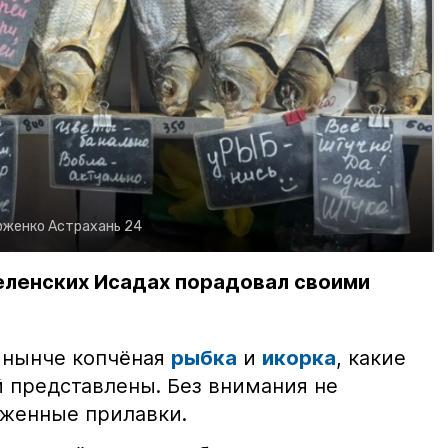
рженко
Астрахань 24
еленских Исадах порадовал своими
 нынче копчёная
рыбка
и
икорка
, какие
 представлены. Без внимания не
яженные прилавки.