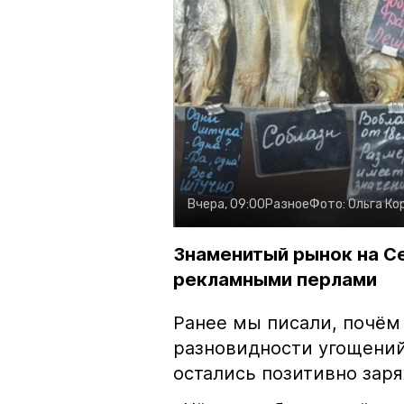
Вчера, 09:00
Разное
Фото:
Ольга Ко
Знаменитый рынок на С
рекламными перлами
Ранее мы писали, почём
разновидности угощений
остались позитивно зар