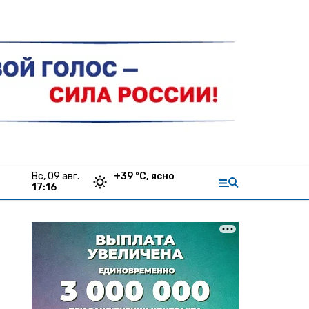
вс, 09 авг.
+
39
°С,
ясно
17:16