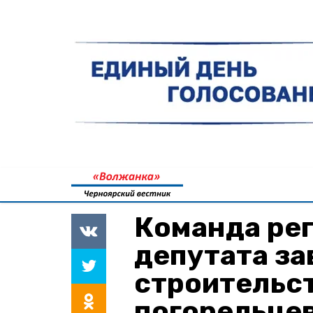
Команда ре
депутата з
строительс
погорельцев