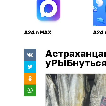
А24 в MAX
А24 
Астраханца
уРЫБнуться