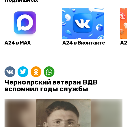
А24 в MAX
А24 в Вконтакте
А2
Черноярский ветеран ВДВ
вспомнил годы службы