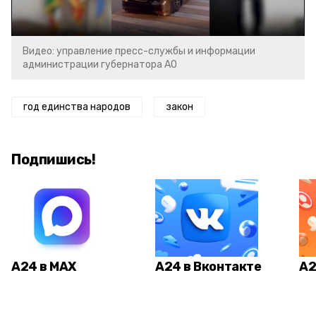
Video
Видео: управление пресс-службы и информации
администрации губернатора АО
год единства народов
закон
Подпишись!
А24 в MAX
А24 в Вконтакте
А2