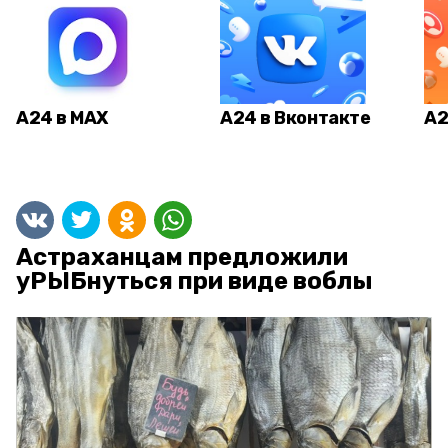
А24 в MAX
А24 в Вконтакте
А2
Астраханцам предложили
уРЫБнуться при виде воблы