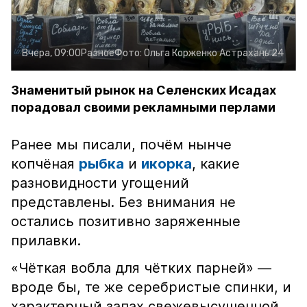
Вчера, 09:00
Разное
Фото:
Ольга Корженко
Астрахань 24
Знаменитый рынок на Селенских Исадах
порадовал своими рекламными перлами
Ранее мы писали, почём нынче
копчёная
рыбка
и
икорка
, какие
разновидности угощений
представлены. Без внимания не
остались позитивно заряженные
прилавки.
«Чёткая вобла для чётких парней» —
вроде бы, те же серебристые спинки, и
характерный запах свежевысушенной