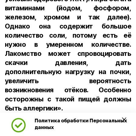
витаминами (йодом, фосфором,
железом, хромом и так далее).
Однако она содержит большое
количество соли, потому есть её
нужно в умеренном количестве.
Лакомство может спровоцировать
скачки давления, дать
дополнительную нагрузку на почки,
увеличить вероятность
возникновения отёков. Особенно
осторожны с такой пищей должны
быть аллергики».
Политика обработки Персональных
Для взрослого человека безопасной
данных
порцией икры считается 30-50 граммов