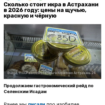
Сколько стоит икра в Астрахани
в 2026 году: цены на щучью,
красную и чёрную
Вчера, 11:00
Разное
Фото:
Ольга Корженко
Астрахань 24
Продолжаем гастрономический рейд по
Селенским Исадам
Ранее мы
писали
про изобилие