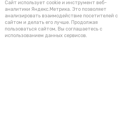
(2-3 ложки). При этом следует обратить
Сайт использует cookie и инструмент веб-
аналитики Яндекс.Метрика. Это позволяет
внимание на хлеб, с которым она
анализировать взаимодействие посетителей с
подаётся: лучше выбирать
сайтом и делать его лучше. Продолжая
цельнозерновой, с мукой грубого
пользоваться сайтом, Вы соглашаетесь с
использованием данных сервисов.
помола. Есть икру следует в первой
половине дня. Кстати, полезнее для
здоровья сопроводить такой бутерброд
сочными овощами, свежей зеленью и
отварным яйцом.