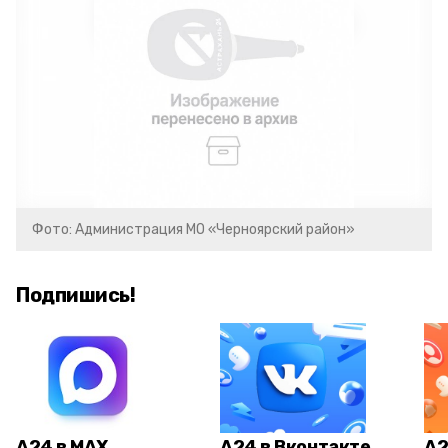
Фото: Администрация МО «Черноярский район»
Подпишись!
А24 в MAX
А24 в Вконтакте
А2