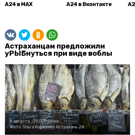
А24 в MAX
А24 в Вконтакте
А2
Астраханцам предложили
уРЫБнуться при виде воблы
8 августа , 09:00
Разное
Фото:
Ольга Корженко
Астрахань 24