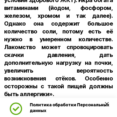
условии здорового ЖКТ). Икра богата
витаминами (йодом, фосфором,
железом, хромом и так далее).
Однако она содержит большое
количество соли, потому есть её
нужно в умеренном количестве.
Лакомство может спровоцировать
скачки давления, дать
дополнительную нагрузку на почки,
увеличить вероятность
возникновения отёков. Особенно
осторожны с такой пищей должны
быть аллергики».
Политика обработки Персональных
Для взрослого человека безопасной
данных
порцией икры считается 30-50 граммов