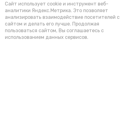
(2-3 ложки). При этом следует обратить
Сайт использует cookie и инструмент веб-
аналитики Яндекс.Метрика. Это позволяет
внимание на хлеб, с которым она
анализировать взаимодействие посетителей с
подаётся: лучше выбирать
сайтом и делать его лучше. Продолжая
цельнозерновой, с мукой грубого
пользоваться сайтом, Вы соглашаетесь с
использованием данных сервисов.
помола. Есть икру следует в первой
половине дня. Кстати, полезнее для
здоровья сопроводить такой бутерброд
сочными овощами, свежей зеленью и
отварным яйцом.