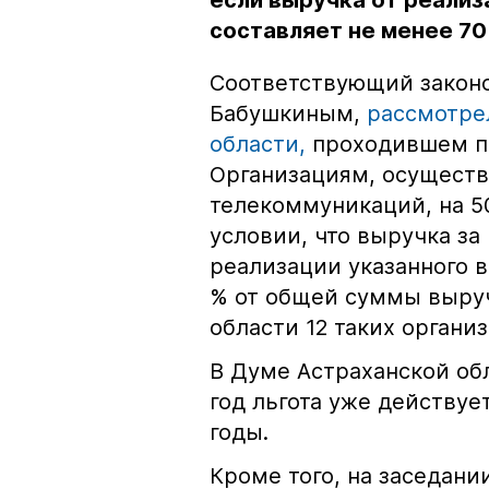
если выручка от реализ
составляет не менее 7
Соответствующий законо
Бабушкиным,
рассмотре
области,
проходившем по
Организациям, осущест
телекоммуникаций, на 5
условии, что выручка за
реализации указанного в
% от общей суммы выруч
области 12 таких органи
В Думе Астраханской обл
год льгота уже действуе
годы.
Кроме того, на заседан