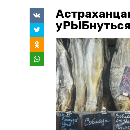
Астраханца
уРЫБнуться