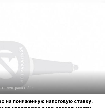
ото:
«Астрахань 24»
о на пониженную налоговую ставку,