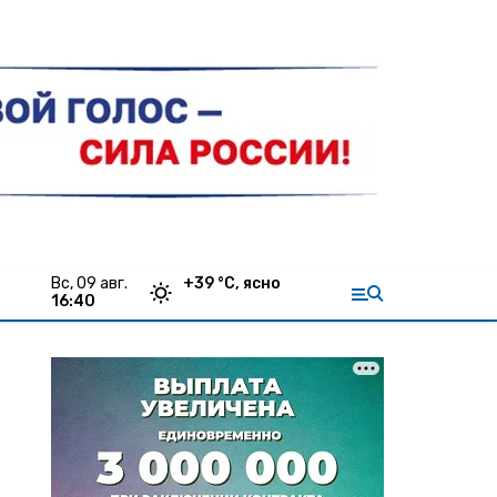
вс, 09 авг.
+
39
°С,
ясно
16:40