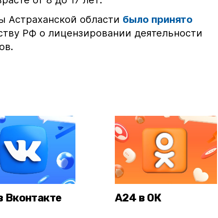
расте от 8 до 17 лет.
ы Астраханской области
было принято
ству РФ о лицензировании деятельности
ов.
в Вконтакте
А24 в ОК