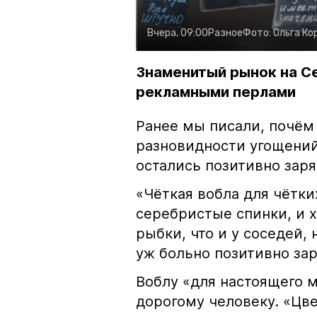
Вчера, 09:00
Разное
Фото:
Ольга Ко
Знаменитый рынок на С
рекламными перлами
Ранее мы писали, почём
разновидности угощений
остались позитивно зар
«Чёткая вобла для чётки
серебристые спинки, и 
рыбки, что и у соседей, 
уж больно позитивно за
Воблу «для настоящего м
дорогому человеку. «Цв