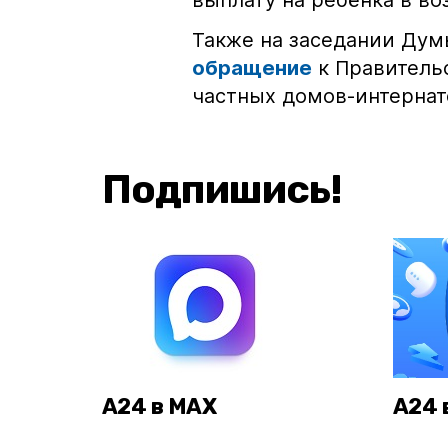
выплату на ребёнка в воз
Также на заседании Дум
обращение
к Правитель
частных домов-интернат
Подпишись!
А24 в MAX
А24 