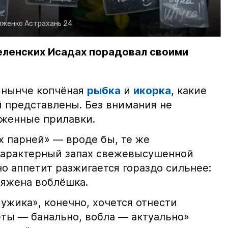
рженко
Астрахань 24
еленских Исадах порадовал своими
 нынче копчёная
рыбка
и
икорка
, какие
 представлены. Без внимания не
яженные прилавки.
х парней» — вроде бы, те же
характерный запах свежевысушенной
но аппетит разжигается гораздо сильнее:
ряжена воблёшка.
ужика», конечно, хочется отнести
еты — банально, вобла — актуально»