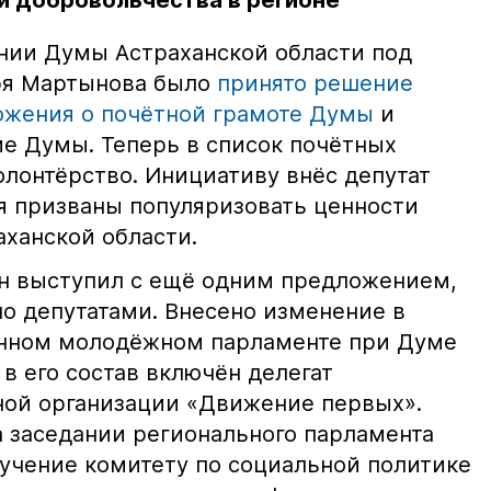
 добровольчества в регионе
нии Думы Астраханской области под
ря Мартынова было
принято решение
ожения о почётной грамоте Думы
и
е Думы. Теперь в список почётных
лонтёрство. Инициативу внёс депутат
я призваны популяризовать ценности
аханской области.
ин выступил с ещё одним предложением,
о депутатами. Внесено изменение в
нном молодёжном парламенте при Думе
в его состав включён делегат
ой организации «Движение первых».
а заседании регионального парламента
учение комитету по социальной политике