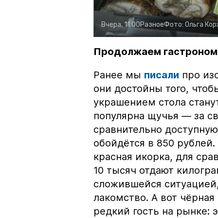
Вчера, 11:00
Разное
Фото:
Ольга Ко
Продолжаем гастроном
Ранее мы
писали
про изо
они достойны того, чтоб
украшением стола стану
популярна щучья — за с
сравнительно доступную 
обойдётся в 850 рублей.
красная икорка, для срав
10 тысяч отдают килогр
сложившейся ситуацией, 
лакомство. А вот чёрная
редкий гость на рынке: