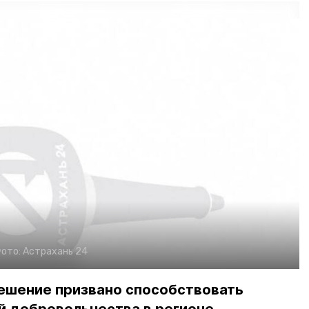
ото:
Астрахань 24
ешение призвано способствовать