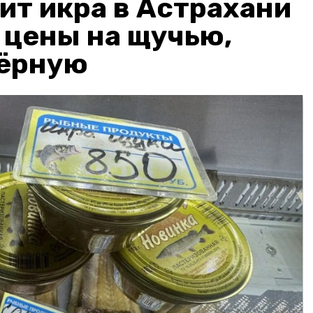
ит икра в Астрахани
: цены на щучью,
чёрную