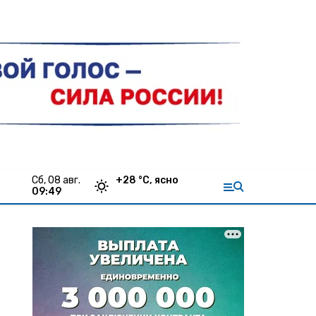
сб, 08 авг.
+
28
°С,
ясно
09:49