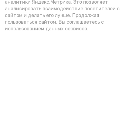
аналитики Яндекс.Метрика. Это позволяет
анализировать взаимодействие посетителей с
сайтом и делать его лучше. Продолжая
пользоваться сайтом, Вы соглашаетесь с
использованием данных сервисов.
Фото: Ольга Корженко Астрахань 24
Как объяснили продавцы, воблу берут
охотно: уж больно хороша на вкус. К
тому же её удобно транспортировать,
она долго не портится. А это
немаловажно: рыбка, особенно с такими
бодрыми «аффирмациями», станет