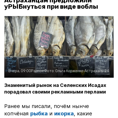
Астраханцам предложили
уРЫБнуться при виде воблы
Вчера, 09:00
Разное
Фото:
Ольга Корженко
Астрахань 24
Знаменитый рынок на Селенских Исадах
порадовал своими рекламными перлами
Ранее мы писали, почём нынче
копчёная
рыбка
и
икорка
, какие