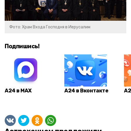
Фото: Храм Входа Господня в Иерусалим
Подпишись!
А24 в MAX
А24 в Вконтакте
А2