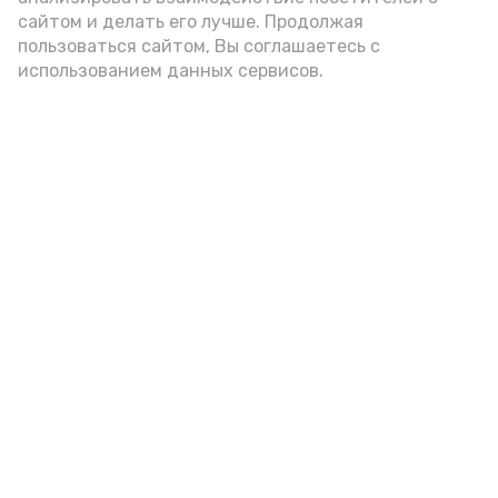
Черноярского округа Дмитрий
сайтом и делать его лучше. Продолжая
Заплавнов, обращаясь к землякам.
пользоваться сайтом, Вы соглашаетесь с
использованием данных сервисов.
Фото: https://vk.ru/wall-171636343_9732