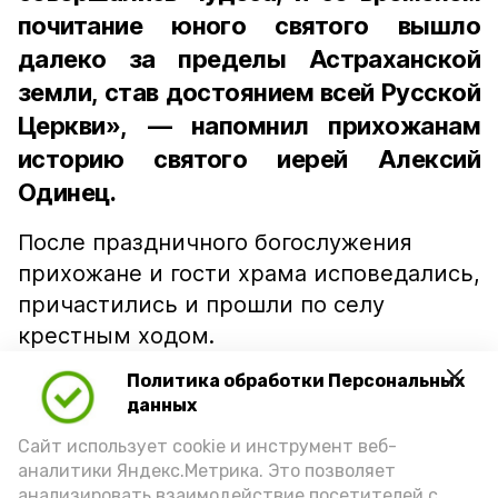
почитание юного святого вышло
далеко за пределы Астраханской
земли, став достоянием всей Русской
Церкви», — напомнил прихожанам
историю святого иерей Алексий
Одинец.
После праздничного богослужения
прихожане и гости храма исповедались,
причастились и прошли по селу
крестным ходом.
Политика обработки Персональных
«С праздником всех вас! Пусть
данных
молитвы Боголепа Черноярского
Сайт использует cookie и инструмент веб-
аналитики Яндекс.Метрика. Это позволяет
хранят ваши семьи!» — отметил глава
анализировать взаимодействие посетителей с