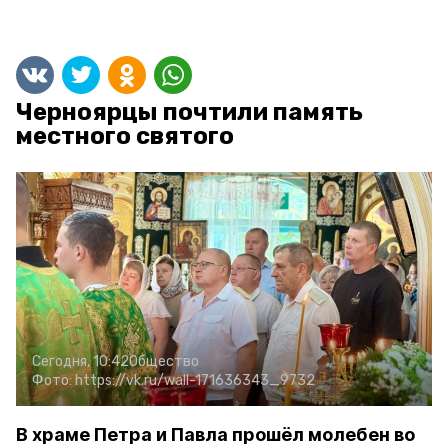
Черноярцы почтили память
местного святого
Сегодня, 10:42
Общество
Фото:
https://vk.ru/wall-171636343_9732
В храме Петра и Павла прошёл молебен во