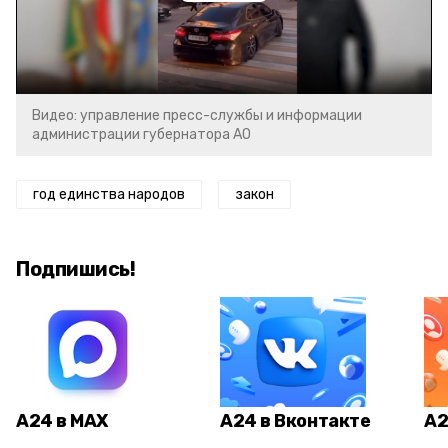
Video
Видео: управление пресс-службы и информации
администрации губернатора АО
год единства народов
закон
Подпишись!
А24 в MAX
А24 в Вконтакте
А2