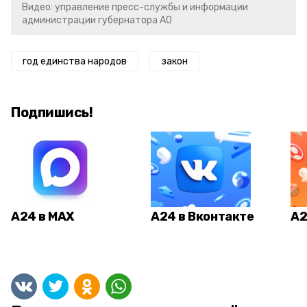
Видео: управление пресс-службы и информации
администрации губернатора АО
год единства народов
закон
Подпишись!
А24 в MAX
А24 в Вконтакте
А2