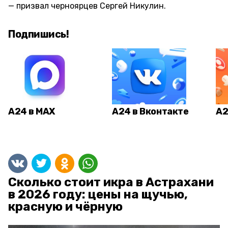
призвал черноярцев Сергей Никулин.
Подпишись!
А24 в MAX
А24 в Вконтакте
А2
Сколько стоит икра в Астрахани
в 2026 году: цены на щучью,
красную и чёрную