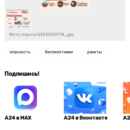
Фото: max.ru/id3015009178_gos
опасность
беспилотники
ракеты
Подпишись!
А24 в MAX
А24 в Вконтакте
А2