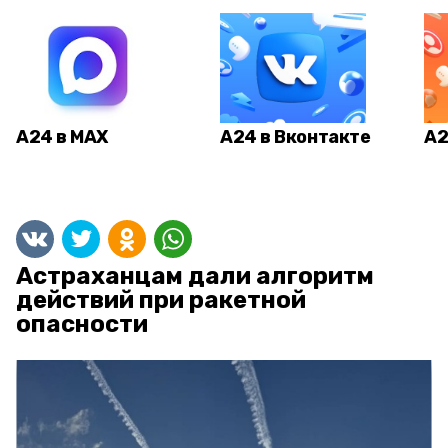
А24 в MAX
А24 в Вконтакте
А2
Астраханцам дали алгоритм
действий при ракетной
опасности