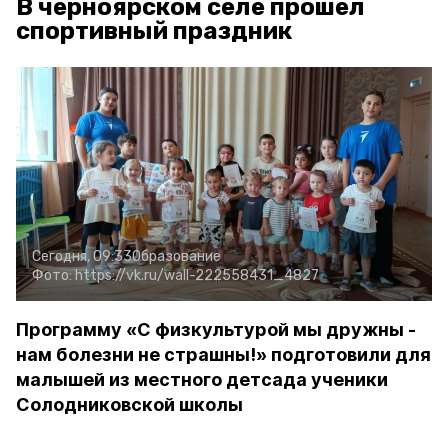
В черноярском селе прошёл
спортивный праздник
Сегодня, 09:33
Образование
Фото:
https://vk.ru/wall-222558431_4827
Программу «С физкультурой мы дружны -
нам болезни не страшны!» подготовили для
малышей из местного детсада ученики
Солодниковской школы