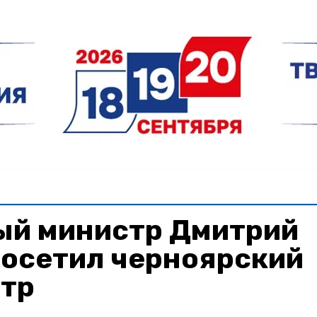
ый министр Дмитрий
посетил черноярский
нтр