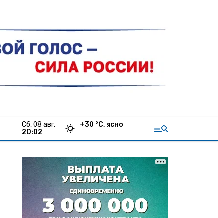
сб, 08 авг.
+
30
°С,
ясно
20:02