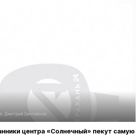
о:
Дмитрий Заплавнов
танники центра «Солнечный» пекут самую