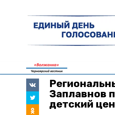
Региональн
Заплавнов 
детский це