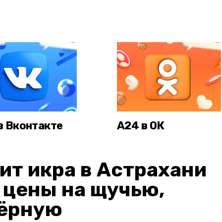
в Вконтакте
А24 в ОК
ит икра в Астрахани
: цены на щучью,
чёрную