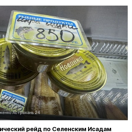
рженко
Астрахань 24
ический рейд по Селенским Исадам