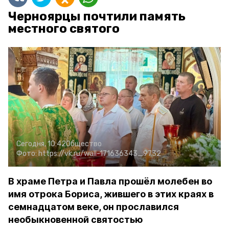
Черноярцы почтили память
местного святого
Сегодня, 10:42
Общество
Фото:
https://vk.ru/wall-171636343_9732
В храме Петра и Павла прошёл молебен во
имя отрока Бориса, жившего в этих краях в
семнадцатом веке, он прославился
необыкновенной святостью