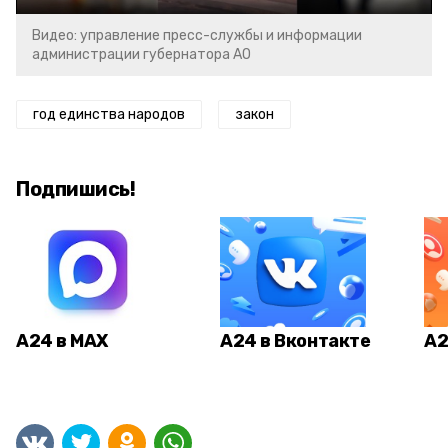
Видео: управление пресс-службы и информации
администрации губернатора АО
год единства народов
закон
Подпишись!
А24 в MAX
А24 в Вконтакте
А2