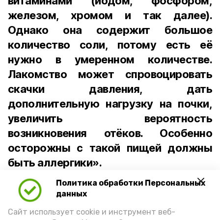
витаминами (йодом, фосфором,
железом, хромом и так далее).
Однако она содержит большое
количество соли, потому есть её
нужно в умеренном количестве.
Лакомство может спровоцировать
скачки давления, дать
дополнительную нагрузку на почки,
увеличить вероятность
возникновения отёков. Особенно
осторожны с такой пищей должны
быть аллергики».
Политика обработки Персональных
Для взрослого человека безопасной
данных
порцией икры считается 30-50 граммов
(2-3 ложки). При этом следует обратить
Сайт использует cookie и инструмент веб-