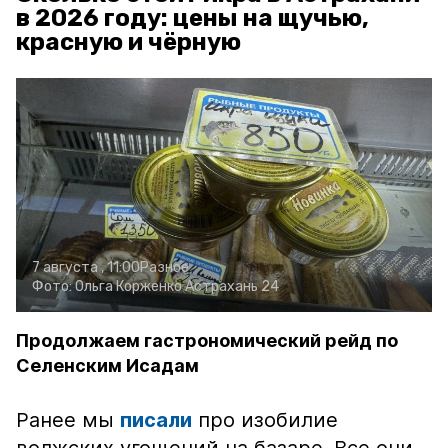
в 2026 году: цены на щучью,
красную и чёрную
7 августа , 11:00
Разное
Фото:
Ольга Корженко
Астрахань 24
Продолжаем гастрономический рейд по
Селенским Исадам
Ранее мы
писали
про изобилие