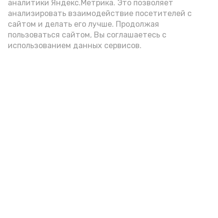
аналитики Яндекс.Метрика. Это позволяет
внимание на хлеб, с которым она
анализировать взаимодействие посетителей с
подаётся: лучше выбирать
сайтом и делать его лучше. Продолжая
цельнозерновой, с мукой грубого
пользоваться сайтом, Вы соглашаетесь с
использованием данных сервисов.
помола. Есть икру следует в первой
половине дня. Кстати, полезнее для
здоровья сопроводить такой бутерброд
сочными овощами, свежей зеленью и
отварным яйцом.