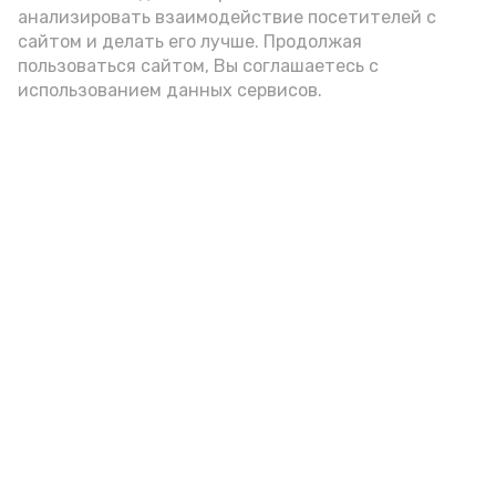
анализировать взаимодействие посетителей с
сайтом и делать его лучше. Продолжая
Видео: управление пресс-службы и информации
пользоваться сайтом, Вы соглашаетесь с
администрации губернатора АО
использованием данных сервисов.
год единства народов
закон
Подпишись!
А24 в MAX
А24 в Вконтакте
А2