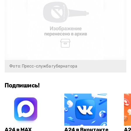
Фото: Пресс-служба губернатора
Подпишись!
А24 в MAX
А24 в Вконтакте
А2