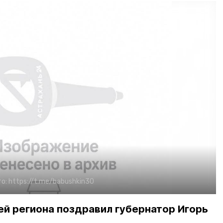
о:
https://t.me/babushkin30
й региона поздравил губернатор Игорь