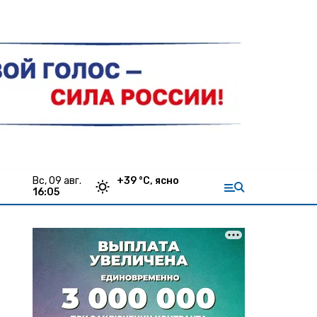
вс, 09 авг.
+
39
°С,
ясно
16:05