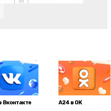
в Вконтакте
А24 в ОК