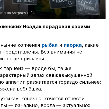
рженко
Астрахань 24
еленских Исадах порадовал своими
 нынче копчёная
рыбка
и
икорка
, какие
 представлены. Без внимания не
яженные прилавки.
х парней» — вроде бы, те же
характерный запах свежевысушенной
но аппетит разжигается гораздо сильнее:
ряжена воблёшка.
ужика», конечно, хочется отнести
еты — банально, вобла — актуально»