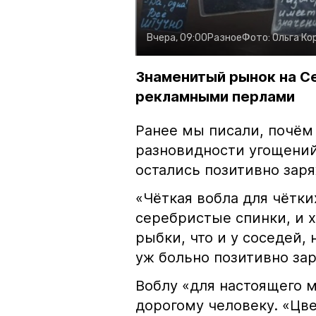
Вчера, 09:00
Разное
Фото:
Ольга Ко
Знаменитый рынок на С
рекламными перлами
Ранее мы писали, почём
разновидности угощений
остались позитивно зар
«Чёткая вобла для чётки
серебристые спинки, и 
рыбки, что и у соседей, 
уж больно позитивно за
Воблу «для настоящего м
дорогому человеку. «Цв