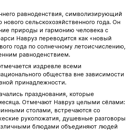
еннего равноденствия, символизирующий
 нового сельскохозяйственного года. Он
ние природы и гармонию человека с
арси Навруз переводится как «новый
вого года по солнечному летоисчислению,
сенним равноденствием.
отмечается издревле всеми
ационального общества вне зависимости
озной принадлежности.
начались празднования, которые
месяца. Отмечают Навруз целыми сёлами:
линными столами, встречаются со
жеские рукопожатия, душевные разговоры
различными блюдами объединяют людей