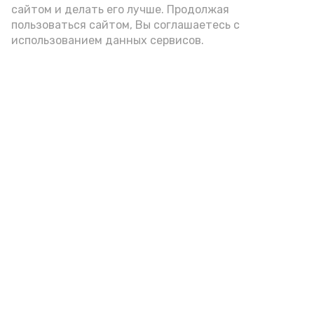
сайтом и делать его лучше. Продолжая
Видео: управление пресс-службы и информации
пользоваться сайтом, Вы соглашаетесь с
администрации губернатора АО
использованием данных сервисов.
год единства народов
закон
Подпишись!
А24 в MAX
А24 в Вконтакте
А2