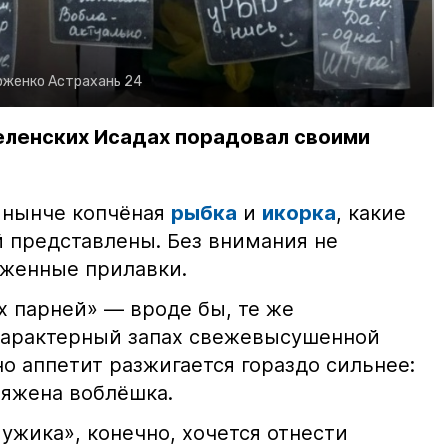
рженко
Астрахань 24
еленских Исадах порадовал своими
 нынче копчёная
рыбка
и
икорка
, какие
 представлены. Без внимания не
яженные прилавки.
х парней» — вроде бы, те же
характерный запах свежевысушенной
но аппетит разжигается гораздо сильнее:
ряжена воблёшка.
ужика», конечно, хочется отнести