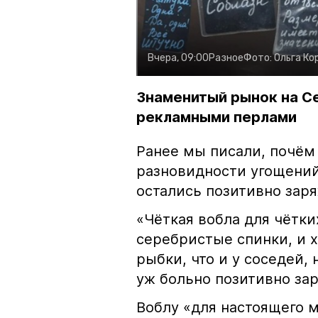
Вчера, 09:00
Разное
Фото:
Ольга Ко
Знаменитый рынок на С
рекламными перлами
Ранее мы писали, почём
разновидности угощений
остались позитивно зар
«Чёткая вобла для чётки
серебристые спинки, и 
рыбки, что и у соседей, 
уж больно позитивно за
Воблу «для настоящего м