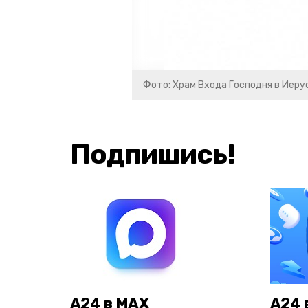
Фото: Храм Входа Господня в Иеру
Подпишись!
А24 в MAX
А24 