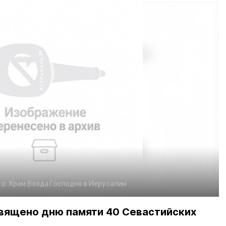
о:
Храм Входа Господня в Иерусалим
вящено дню памяти 40 Севастийских