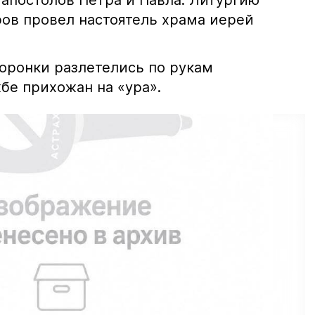
апостолов Петра и Павла. Литургию
в провел настоятель храма иерей
оронки разлетелись по рукам
бе прихожан на «ура».