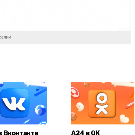
салим
в Вконтакте
А24 в ОК