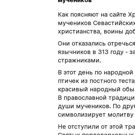
мучеников
Как поясняют на сайте Х
мучеников Севастийских
христианства, воины доб
Они отказались отречься
язычников в 313 году - 
стражниками.
В этот день по народной
птичек из постного теста
красивый народный обыч
В православной традици
души мучеников. По друг
символизирует молитву 
Не отступили от этой т