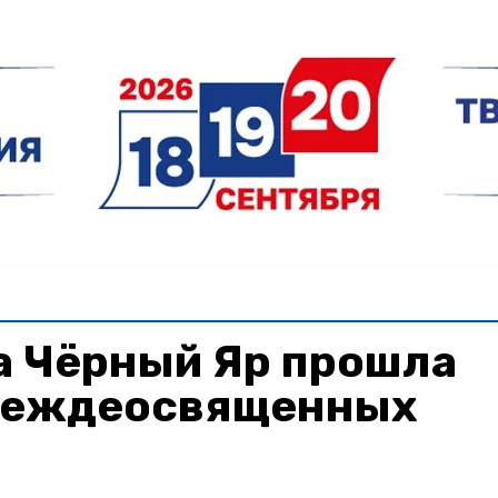
а Чёрный Яр прошла
реждеосвященных