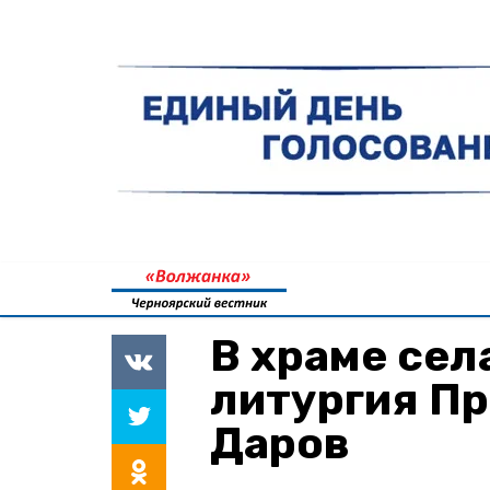
В храме сел
литургия П
Даров