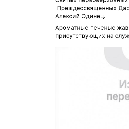
Святых первоверховных 
Преждеосвященных Даро
Алексий Одинец.
Ароматные печеные жав
присутствующих на служ