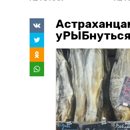
Астраханца
уРЫБнуться