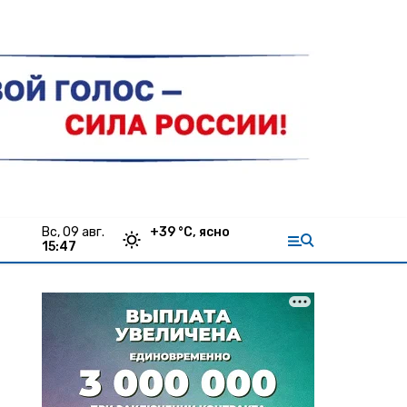
вс, 09 авг.
+
39
°С,
ясно
15:47