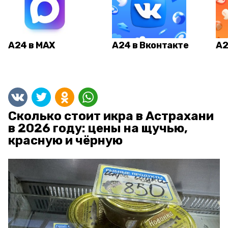
А24 в MAX
А24 в Вконтакте
А2
Сколько стоит икра в Астрахани
в 2026 году: цены на щучью,
красную и чёрную