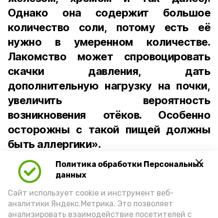
Однако она содержит большое
количество соли, потому есть её
нужно в умеренном количестве.
Лакомство может спровоцировать
скачки давления, дать
дополнительную нагрузку на почки,
увеличить вероятность
возникновения отёков. Особенно
осторожны с такой пищей должны
быть аллергики».
Политика обработки Персональных
Для взрослого человека безопасной
данных
порцией икры считается 30-50 граммов
(2-3 ложки). При этом следует обратить
Сайт использует cookie и инструмент веб-
аналитики Яндекс.Метрика. Это позволяет
внимание на хлеб, с которым она
анализировать взаимодействие посетителей с