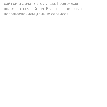
подаётся: лучше выбирать
сайтом и делать его лучше. Продолжая
цельнозерновой, с мукой грубого
пользоваться сайтом, Вы соглашаетесь с
использованием данных сервисов.
помола. Есть икру следует в первой
половине дня. Кстати, полезнее для
здоровья сопроводить такой бутерброд
сочными овощами, свежей зеленью и
отварным яйцом.