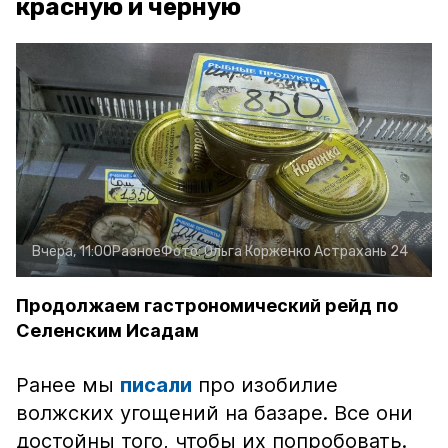
красную и чёрную
Вчера, 11:00
Разное
Фото:
Ольга Корженко
Астрахань 24
Продолжаем гастрономический рейд по
Селенским Исадам
Ранее мы
писали
про изобилие
волжских угощений на базаре. Все они
достойны того, чтобы их попробовать.