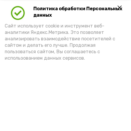
Политика обработки Персональных
Для взрослого человека безопасной
данных
порцией икры считается 30-50 граммов
(2-3 ложки). При этом следует обратить
Сайт использует cookie и инструмент веб-
аналитики Яндекс.Метрика. Это позволяет
внимание на хлеб, с которым она
анализировать взаимодействие посетителей с
подаётся: лучше выбирать
сайтом и делать его лучше. Продолжая
цельнозерновой, с мукой грубого
пользоваться сайтом, Вы соглашаетесь с
использованием данных сервисов.
помола. Есть икру следует в первой
половине дня. Кстати, полезнее для
здоровья сопроводить такой бутерброд
сочными овощами, свежей зеленью и
отварным яйцом.