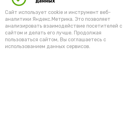
данных
порцией икры считается 30-50 граммов
(2-3 ложки). При этом следует обратить
Сайт использует cookie и инструмент веб-
аналитики Яндекс.Метрика. Это позволяет
внимание на хлеб, с которым она
анализировать взаимодействие посетителей с
подаётся: лучше выбирать
сайтом и делать его лучше. Продолжая
цельнозерновой, с мукой грубого
пользоваться сайтом, Вы соглашаетесь с
использованием данных сервисов.
помола. Есть икру следует в первой
половине дня. Кстати, полезнее для
здоровья сопроводить такой бутерброд
сочными овощами, свежей зеленью и
отварным яйцом.