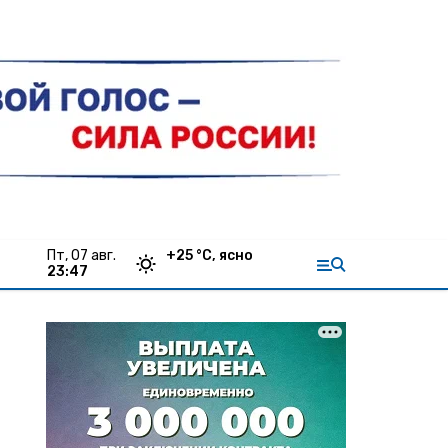
пт, 07 авг.
+
25
°С,
ясно
23:47