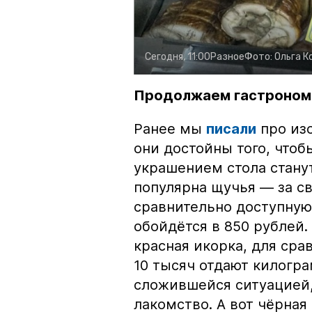
Сегодня, 11:00
Разное
Фото:
Ольга К
Продолжаем гастроном
Ранее мы
писали
про изо
они достойны того, чтоб
украшением стола стану
популярна щучья — за с
сравнительно доступную 
обойдётся в 850 рублей.
красная икорка, для срав
10 тысяч отдают килогр
сложившейся ситуацией, 
лакомство. А вот чёрная