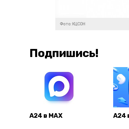
Фото: КЦСОН
Подпишись!
А24 в MAX
А24 