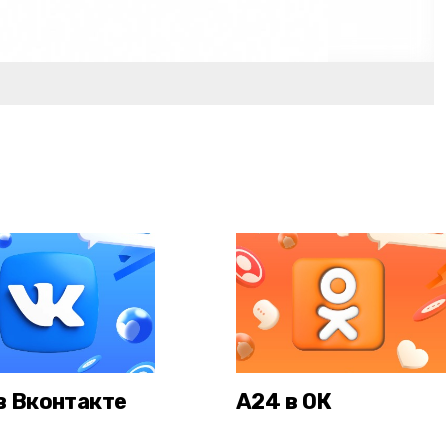
в Вконтакте
А24 в ОК