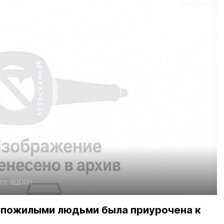
то:
КЦСОН
 пожилыми людьми была приурочена к