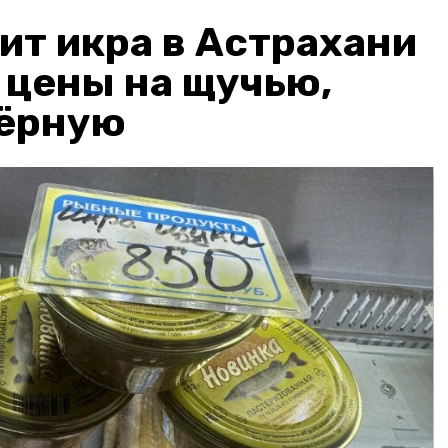
ит икра в Астрахани
: цены на щучью,
чёрную