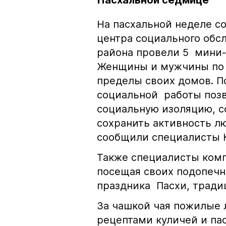
Пасхальной седмице
На пасхальной неделе с
центра социального обс
района провели 5 мини-к
Женщины и мужчины по 
пределы своих домов. П
социальной работы поз
социальную изоляцию, с
сохранить активность лю
сообщили специалисты К
Также специалисты комп
посещая своих подопечн
праздника Пасхи, тради
За чашкой чая пожилые
рецептами куличей и па