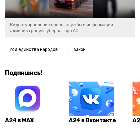
Video
Видео: управление пресс-службы и информации
администрации губернатора АО
год единства народов
закон
Подпишись!
А24 в MAX
А24 в Вконтакте
А2