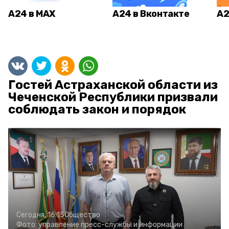
А24 в MAX
А24 в Вконтакте
А2
Гостей Астраханской области из
Чеченской Республики призвали
соблюдать закон и порядок
Сегодня, 16:15
Общество
Фото:
управление пресс-службы и информации