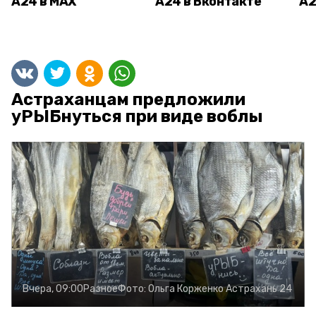
А24 в MAX
А24 в Вконтакте
А2
Астраханцам предложили
уРЫБнуться при виде воблы
Вчера, 09:00
Разное
Фото:
Ольга Корженко
Астрахань 24