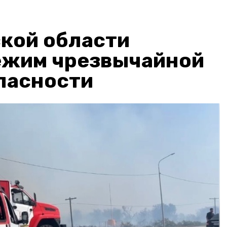
кой области
ежим чрезвычайной
пасности