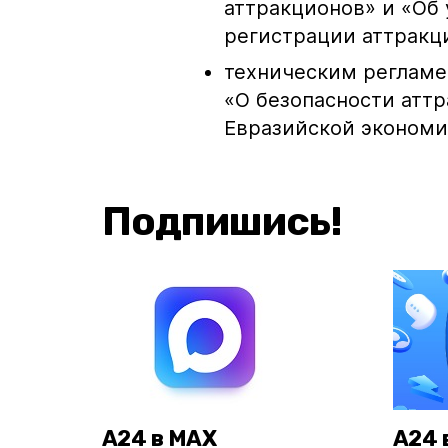
аттракционов» и «Об
регистрации аттракц
техническим регламе
«О безопасности атт
Евразийской экономи
Подпишись!
А24 в MAX
А24 