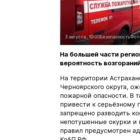
3 августа , 10:00
Безопасность
Фот
На большей части регио
вероятность возгораний
На территории Астрахан
Черноярского округа, о
пожарной опасности. В 
привести к серьёзному 
запрещено разводить кос
непотушенные окурки и 
правил предусмотрен ад
КоАП РФ.