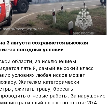
о:
max.ru/mchs_astrakhan
на 3 августа сохраняется высокая
 из-за погодных условий
ской области, за исключением
жидается пятый, самый высокий класс
таких условиях любая искра может
пожару. Жителям категорически
тры, сжигать траву, бросать
проводить огневые работы. За нарушение
министративный штраф по статье 20.4