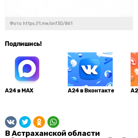
Фото: https://t.me/onf30/861
Подпишись!
А24 в MAX
А24 в Вконтакте
А2
В Астраханской области