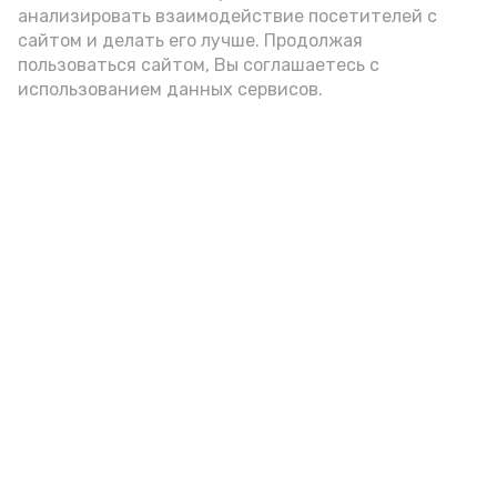
анализировать взаимодействие посетителей с
А24 в MAX
А24 в Вконтакте
А2
сайтом и делать его лучше. Продолжая
пользоваться сайтом, Вы соглашаетесь с
использованием данных сервисов.
Черноярцы отметили заслуги
педагога-ветерана
Вчера, 17:35
Общество
Фото:
https://vk.ru/wall-213789920_1776