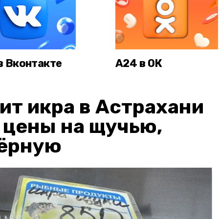
в Вконтакте
А24 в ОК
ит икра в Астрахани
: цены на щучью,
чёрную