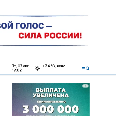
пт, 07 авг.
+
34
°С,
ясно
19:02