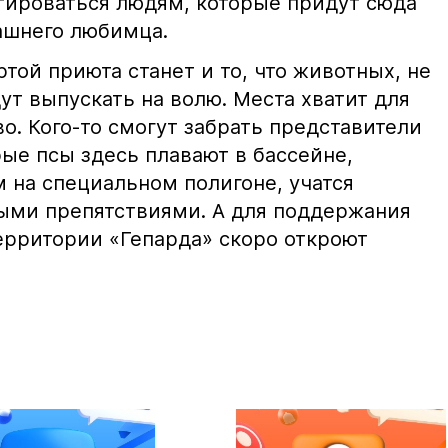
ироваться людям, которые придут сюда
ашнего любимца.
той приюта станет и то, что животных, не
ут выпускать на волю. Места хватит для
во. Кого-то смогут забрать представители
ые псы здесь плавают в бассейне,
 на специальном полигоне, учатся
ыми препятствиями. А для поддержания
ерритории «Гепарда» скоро откроют