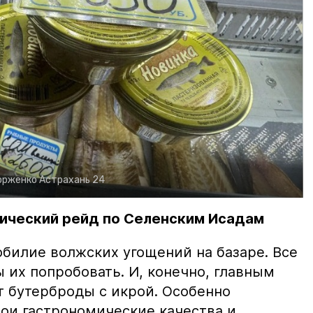
орженко
Астрахань 24
ический рейд по Селенским Исадам
билие волжских угощений на базаре. Все
ы их попробовать. И, конечно, главным
т бутерброды с икрой. Особенно
вои гастрономические качества и