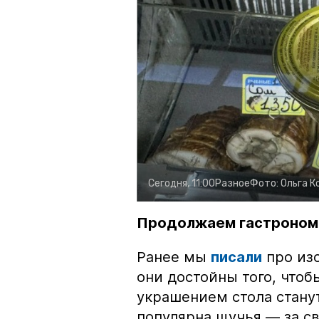
Сегодня, 11:00
Разное
Фото:
Ольга К
Продолжаем гастроном
Ранее мы
писали
про изо
они достойны того, чтоб
украшением стола стану
популярна щучья — за с