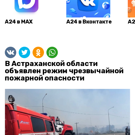
А24 в MAX
А24 в Вконтакте
А2
В Астраханской области
объявлен режим чрезвычайной
пожарной опасности