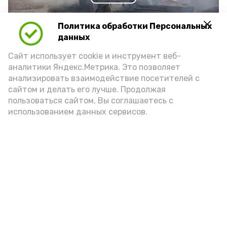
Play
Video
Политика обработки Персональных
данных
Сайт использует cookie и инструмент веб-
Видео: Астрахань 24
аналитики Яндекс.Метрика. Это позволяет
анализировать взаимодействие посетителей с
сайтом и делать его лучше. Продолжая
пожарная безопасность
пожарная опасность
пользоваться сайтом, Вы соглашаетесь с
использованием данных сервисов.
Подпишись!
А24 в MAX
А24 в Вконтакте
А2