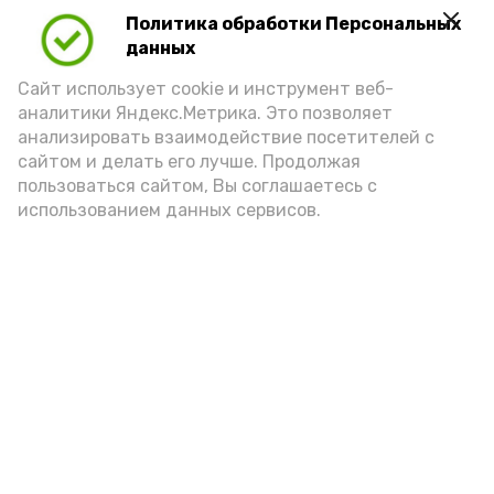
Политика обработки Персональных
данных
Сайт использует cookie и инструмент веб-
аналитики Яндекс.Метрика. Это позволяет
анализировать взаимодействие посетителей с
сайтом и делать его лучше. Продолжая
Фото: https://vk.ru/wall-171636343_9732
пользоваться сайтом, Вы соглашаетесь с
использованием данных сервисов.
Подпишись!
А24 в MAX
А24 в Вконтакте
А2