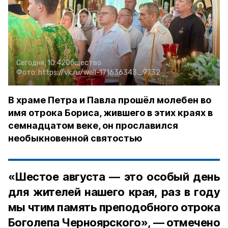
Сегодня, 10:42
Общество
Фото:
https://vk.ru/wall-171636343_9732
В храме Петра и Павла прошёл молебен во
имя отрока Бориса, жившего в этих краях в
семнадцатом веке, он прославился
необыкновенной святостью
«Шестое августа — это особый день
для жителей нашего края, раз в году
мы чтим память преподобного отрока
Боголепа Черноярского», — отмечено