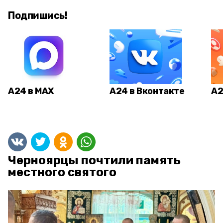
Подпишись!
А24 в MAX
А24 в Вконтакте
А2
Черноярцы почтили память
местного святого