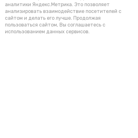
аналитики Яндекс.Метрика. Это позволяет
внимание на хлеб, с которым она
анализировать взаимодействие посетителей с
подаётся: лучше выбирать
сайтом и делать его лучше. Продолжая
цельнозерновой, с мукой грубого
пользоваться сайтом, Вы соглашаетесь с
использованием данных сервисов.
помола. Есть икру следует в первой
половине дня. Кстати, полезнее для
здоровья сопроводить такой бутерброд
сочными овощами, свежей зеленью и
отварным яйцом.