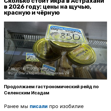
Сколько стоит икра в Астрахани
в 2026 году: цены на щучью,
красную и чёрную
7 августа , 11:00
Разное
Фото:
Ольга Корженко
Астрахань 24
Продолжаем гастрономический рейд по
Селенским Исадам
Ранее мы
писали
про изобилие