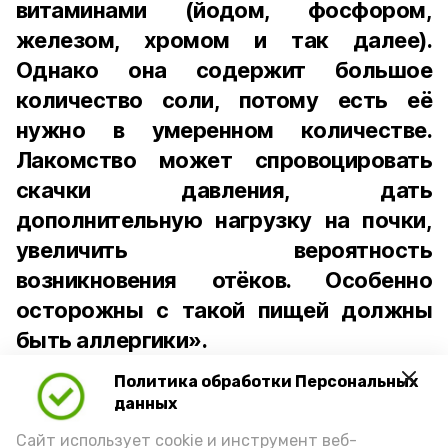
витаминами (йодом, фосфором,
железом, хромом и так далее).
Однако она содержит большое
количество соли, потому есть её
нужно в умеренном количестве.
Лакомство может спровоцировать
скачки давления, дать
дополнительную нагрузку на почки,
увеличить вероятность
возникновения отёков. Особенно
осторожны с такой пищей должны
быть аллергики».
Политика обработки Персональных
Для взрослого человека безопасной
данных
порцией икры считается 30-50 граммов
(2-3 ложки). При этом следует обратить
Сайт использует cookie и инструмент веб-